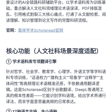
景设计的AI全链路科研辅助平台，以学术语料库为训练基
础，重点解决人文社科领域理论术语误译、PDF排版混
乱、引用格式割裂三大核心痛点，打通了从文献检索、阅
读理解、知识管理到论文写作的完整科研流程。
官网：
靠岸学术Scholaread官网
核心功能（人文社科场景深度适配）
① 学术语料库专项翻译引擎
针对哲学、社会学、教育学、心理学、外语文学等学科语
料专项训练，”话语权力”“建构主义”“现象学”“诠释学”“主
体间性”等高频理论术语精准还原，不依赖通用翻译逻
辑。这是Scholaread区别于谷歌翻译、DeepL等通用工
具的根本性差距——它能识别学科语境，给出学术界通行
译法，而非字面意思最高频的日常表达。
② 17种语言支持，含小语种