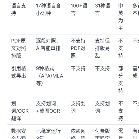
语言支
17种语言含
100+语
31种语
中
多
持
小语种
言
言
英
不
为
主
PDF原
逐段对照，
不支持
支持但
不
不
文对照
AI智能重排
PDF对
排版易
支
排版
照
乱
持
引用格
9种格式
不支持
不支持
部
需
式导出
（APA/MLA
分
成
等）
支
持
划
支持划词
支持划
支持划
不
不
词/OCR
+截图OCR
词
词
支
翻译
持
数据安
已稳定运行
依赖网
付费版
需
有
全与稳
3年
络，隐
更稳定
登
制