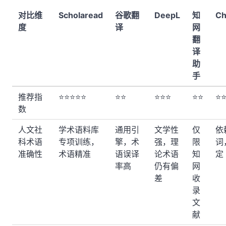
对比维
Scholaread
谷歌翻
DeepL
知
Ch
度
译
网
翻
译
助
手
推荐指
⭐⭐⭐⭐⭐
⭐⭐
⭐⭐⭐
⭐⭐
⭐
数
人文社
学术语料库
通用引
文学性
仅
依
科术语
专项训练，
擎，术
强，理
限
词
准确性
术语精准
语误译
论术语
知
定
率高
仍有偏
网
差
收
录
文
献