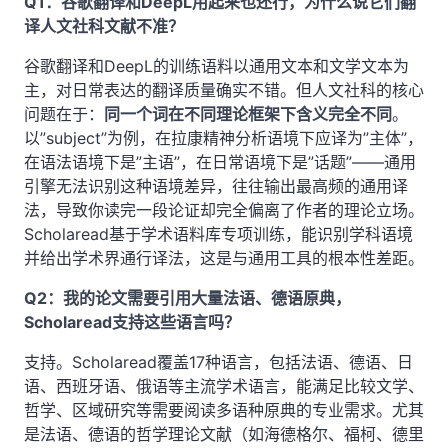
Q1：谷歌翻译和DeepL用起来也还行，为什么说它们翻
译人文社科文献不准？
谷歌翻译和DeepL的训练语料以通用文本和文学文本为
主，对日常表达的翻译质量确实不错。但人文社科的核心
问题在于：
同一个词在不同理论框架下含义完全不同
。
以”subject”为例，在拉康精神分析语境下应译为”主体”，
在语法语境下是”主语”，在日常语境下是”话题”——通用
引擎无法识别这种语境差异，往往输出最高频的通用译
法，导致你读完一段论证却完全偏离了作者的理论立场。
Scholaread基于学术语料库专项训练，能识别学科语境
并给出学术界通行译法，这是与通用工具的根本性差距。
Q2：我的论文需要引用大量法语、德语原典，
Scholaread支持这些语言吗？
支持。Scholaread覆盖17种语言，包括法语、德语、日
语、西班牙语、俄语等主流学术语言，能满足比较文学、
哲学、区域研究等需要阅读多语种原典的专业需求。尤其
是法语、德语的哲学理论文献（如海德格尔、福柯、德里