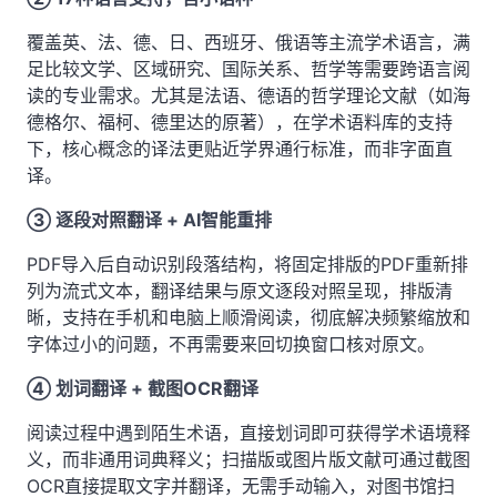
覆盖英、法、德、日、西班牙、俄语等主流学术语言，满
足比较文学、区域研究、国际关系、哲学等需要跨语言阅
读的专业需求。尤其是法语、德语的哲学理论文献（如海
德格尔、福柯、德里达的原著），在学术语料库的支持
下，核心概念的译法更贴近学界通行标准，而非字面直
译。
③ 逐段对照翻译 + AI智能重排
PDF导入后自动识别段落结构，将固定排版的PDF重新排
列为流式文本，翻译结果与原文逐段对照呈现，排版清
晰，支持在手机和电脑上顺滑阅读，彻底解决频繁缩放和
字体过小的问题，不再需要来回切换窗口核对原文。
④ 划词翻译 + 截图OCR翻译
阅读过程中遇到陌生术语，直接划词即可获得学术语境释
义，而非通用词典释义；扫描版或图片版文献可通过截图
OCR直接提取文字并翻译，无需手动输入，对图书馆扫