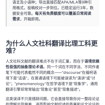
语言及小语种；导出直接匹配APA/MLA等9种引
用格式，投稿校对一步到位。已稳定运行3年，数
据安全可靠。
每天有免费额度可以覆盖日常阅读
需求
，开箱即用。
为什么人文社科翻译比理工科更
难？
人文社科文献的翻译难点不在于词汇量，而在于
语境依赖
性极强的抽象理论术语
。同一个词在不同学派、不同作者
笔下可能代表截然不同的概念——“discourse”在福柯语
境下是”话语”，在普通语境下可能被误译为”演讲”或”讨
论”；”phenomenology”在哲学语境下是”现象学”，通用
翻译引擎却常常输出”现象论”甚至”现象描述”。
这类误译不只是措辞问题，它会直接导致你对一整段论证
的理解出现偏差，进而影响文献综述的质量和论文论证的