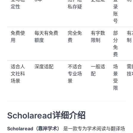
定性
私存疑
录
账
号
免费使
每天有免费
完全免
有字数
部
有
用
额度
费
限制
分
制
免
费
适合人
深度适配
不适合
一般适
场
需
文社科
专业场
配
景
技
场景
景
受
限
Scholaread详细介绍
Scholaread（靠岸学术）
是一款专为学术阅读与翻译场