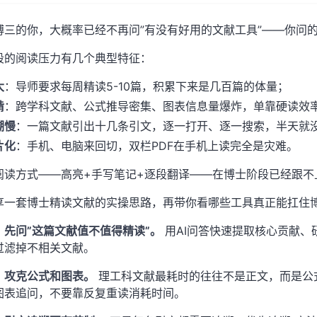
博三的你，大概率已经不再问”有没有好用的文献工具”——你问
段的阅读压力有几个典型特征：
大
：导师要求每周精读5-10篇，积累下来是几百篇的体量；
啃
：跨学科文献、公式推导密集、图表信息量爆炸，单靠硬读效
溯慢
：一篇文献引出十几条引文，逐一打开、逐一搜索，半天就
片化
：手机、电脑来回切，双栏PDF在手机上读完全是灾难。
阅读方式——高亮+手写笔记+逐段翻译——在博士阶段已经跟不
享一套博士精读文献的实操思路，再带你看哪些工具真正能扛住
：先问”这篇文献值不值得精读”。
用AI问答快速提取核心贡献、
过滤掉不相关文献。
：攻克公式和图表。
理工科文献最耗时的往往不是正文，而是公
图表追问，不要靠反复重读消耗时间。