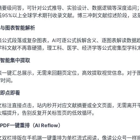
摘要级问答，可针对公式推导、实验设计、数据逻辑等深度追问
盖95%以上全球学术期刊收录文献。博三冲刺文献综述阶段，这
式与图表智能解析
集公式段落或复杂图表，AI可逐公式拆解含义、逐图表解读数据
学科文献不再靠硬猜，理工科、医学、经济学等公式密集型学科
表智能集中提取
表一键汇总展示，无需来回翻页定位，高效提取视觉信息。对于
”时间。
文即点即看
标注直接点击，站内秒开对应文献摘要或全文页面，无需离开平台去G
大幅提升，告别反复开关标签页的低效循环。
PDF一键重排（AI Reflow）
文双栏排版在手机端一键重排为单栏流式阅读，像读公众号一样