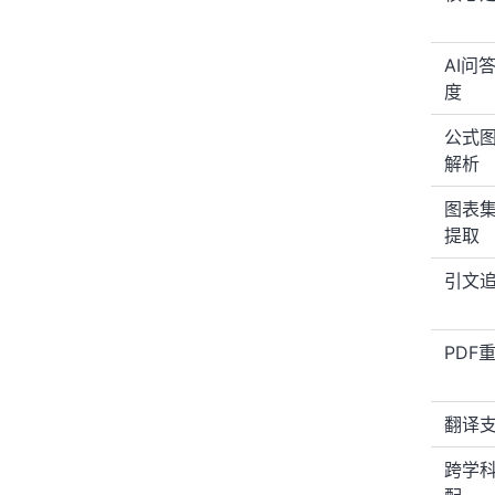
AI问
度
公式
解析
图表
提取
引文
PDF
翻译
跨学