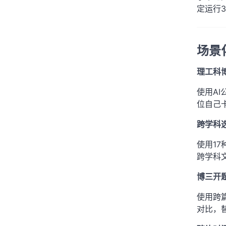
定运行
场景
理工科
使用A
位自己
跨学科
使用1
跨学科
博三开
使用跨
对比，