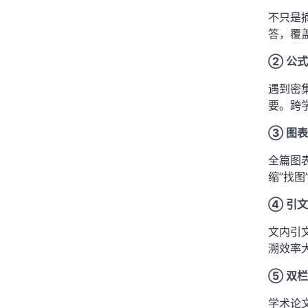
不只是
答，覆
② 公
遇到密
要。跨
③ 图
全篇图
缩”找图
④ 引
文内引文
溯效率
⑤ 双栏
学术论