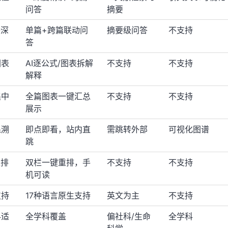
问答
摘要
答深
单篇+跨篇联动问
摘要级问答
不支持
答
图表
AI逐公式/图表拆解
不支持
不支持
解释
集中
全篇图表一键汇总
不支持
不支持
展示
追溯
即点即看，站内直
需跳转外部
可视化图谱
跳
重排
双栏一键重排，手
不支持
不支持
机可读
支持
17种语言原生支持
英文为主
不支持
科适
全学科覆盖
偏社科/生命
全学科