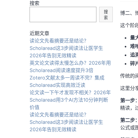
搜索
搜
博二、
索
这个阶
近期文章
量
读论文先看摘要还是结论？
难
Scholaread这3步阅读法让医学生
追
2026年告别无效精读
英文论文读得太慢怎么办？2026年用
碎
Scholaread阅读速度提升3倍
传统的
Zotero文献太多一周读不完？集成
Scholaread实现高效泛读
这里分
论文读一下午才发现不相关？2026年
Scholaread用3个AI方法10分钟判断
第一步
价值
精读，
读论文先看摘要还是结论？
第二步
Scholaread这3步阅读法让医学生
公式或
2026年告别无效精读