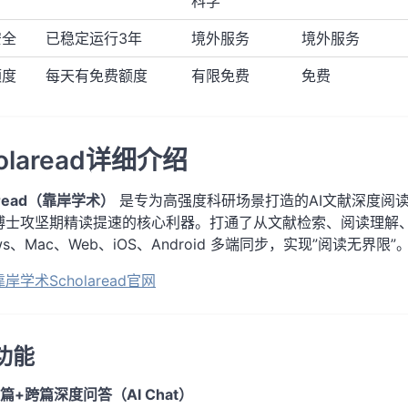
科学
安全
已稳定运行3年
境外服务
境外服务
额度
每天有免费额度
有限免费
免费
olaread详细介绍
aread（靠岸学术）
是专为高强度科研场景打造的AI文献深度阅读
博士攻坚期精读提速的核心利器。打通了从文献检索、阅读理解
ows、Mac、Web、iOS、Android 多端同步，实现”阅读无界限”
靠岸学术Scholaread官网
功能
单篇+跨篇深度问答（AI Chat）