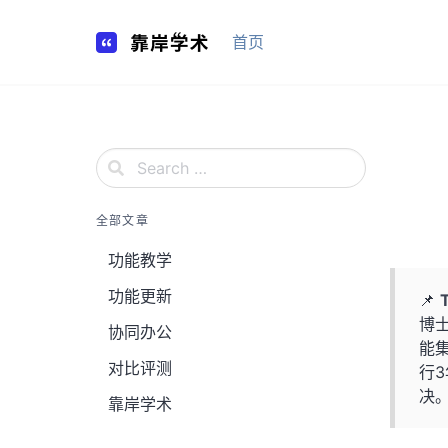
Skip
to
首页
content
全部文章
功能教学
功能更新
📌
博
协同办公
能
对比评测
行
决
靠岸学术