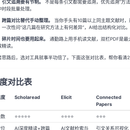
：引文追溯要有节制。
不是每条引文都需要追溯，优先追溯”方法
中时段批量处理。
：跨篇对比替代手动整理。
当你手头有10篇以上同主题文献时
，一次性问”这几篇在研究方法上有何差异”，AI给出结构化对比
：碎片时间也要用起来。
通勤路上用手机读文献，双栏PDF是
效精读。
套思路后，选对工具就事半功倍了。下面这张对比表，帮你看清2
度对比表
维度
Scholaread
Elicit
Connected
Papers
指数
⭐⭐⭐⭐⭐
⭐⭐⭐⭐
⭐⭐⭐
定位
AI深度精读+跨篇
AI文献检索与
引文关系可视化