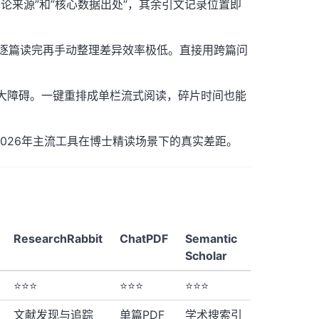
论来源”和”核心数据出处”，其余引文记录位置即
，逐篇读完再手动整理差异效率极低。直接用跨篇问
。
最大障碍。一键重排成单栏流式阅读，碎片时间也能
026年主流工具在博士精读场景下的真实差距。
ResearchRabbit
ChatPDF
Semantic
Scholar
⭐⭐⭐
⭐⭐⭐
⭐⭐⭐
文献发现与追踪
单篇PDF
学术搜索引