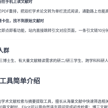
间在手机上读文献时
栏PDF重排，把双栏学术论文转为单栏流式阅读，通勤路上也能
溯卡住，找不到原始文献时
文即点即看功能，站内直接跳转引文对应页面，一条引文链10分
人群
博三博士生、有大量文献精读需求的研二/研三学生、跨学科科研
工具简单介绍
动的学术文献检索与摘要提取工具，擅长从海量文献中快速筛选相
20篇文献时，Elicit可以用自然语言提问完成初步检索；博三