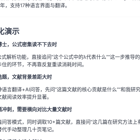
3年，支持17种语言界面与翻译。
化演示
博士，公式密集读不下去时
I公式解析功能，直接追问”这个公式中的λ代表什么”“这一步推导
卡住的环节，不再靠反复重读消耗时间。
选题，文献背景差距大时
7种语言翻译+AI问答，先问”这篇文献的核心贡献是什么”“和我
文献阅读效率提升显著。
题冲刺，需要横向对比大量文献时
篇问答模式，同时调取10+篇文献，直接问”这几篇在研究方法上有
替代手动整理几十页笔记。