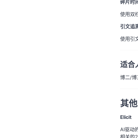
碎片时
使用双
引文追
使用引
适合
博二/
其他
Elicit
AI驱
相关的