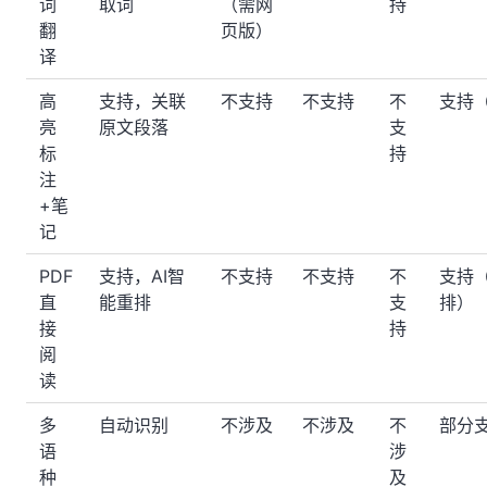
词
取词
（需网
持
翻
页版）
译
高
支持，关联
不支持
不支持
不
支持
亮
原文段落
支
标
持
注
+笔
记
PDF
支持，AI智
不支持
不支持
不
支持
直
能重排
支
排）
接
持
阅
读
多
自动识别
不涉及
不涉及
不
部分
语
涉
种
及