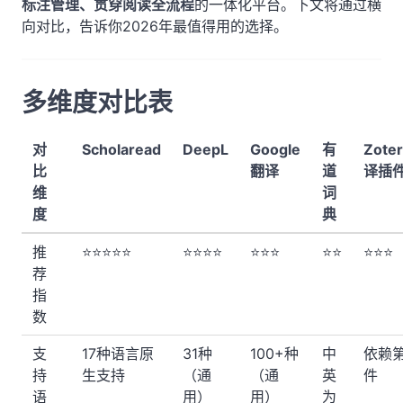
标注管理、贯穿阅读全流程
的一体化平台。下文将通过横
向对比，告诉你2026年最值得用的选择。
多维度对比表
对
Scholaread
DeepL
Google
有
Zote
比
翻译
道
译插
维
词
度
典
推
⭐⭐⭐⭐⭐
⭐⭐⭐⭐
⭐⭐⭐
⭐⭐
⭐⭐⭐
荐
指
数
支
17种语言原
31种
100+种
中
依赖
持
生支持
（通
（通
英
件
语
用）
用）
为