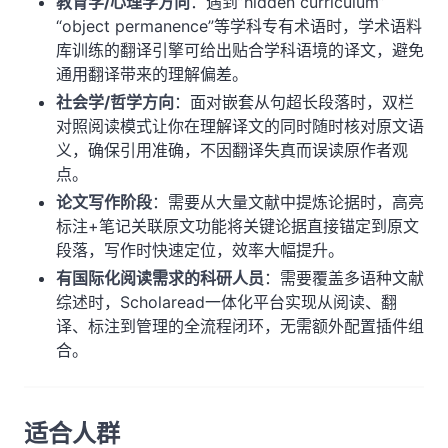
教育学/心理学方向
：遇到”hidden curriculum”
“object permanence”等学科专有术语时，学术语料
库训练的翻译引擎可给出贴合学科语境的译文，避免
通用翻译带来的理解偏差。
社会学/哲学方向
：面对嵌套从句超长段落时，双栏
对照阅读模式让你在理解译文的同时随时核对原文语
义，确保引用准确，不因翻译失真而误读原作者观
点。
论文写作阶段
：需要从大量文献中提炼论据时，高亮
标注+笔记关联原文功能将关键论据直接锚定到原文
段落，写作时快速定位，效率大幅提升。
有国际化阅读需求的科研人员
：需要覆盖多语种文献
综述时，Scholaread一体化平台实现从阅读、翻
译、标注到管理的全流程闭环，无需额外配置插件组
合。
适合人群