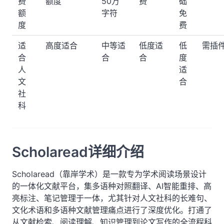
费
额度
50万
费
础
额
字符
免
度
费
适
高度适合
中等适
低度适
低
需插
合
合
合
度
人
适
文
合
社
科
Scholaread详细介绍
Scholaread（靠岸学术）是一款专为学术阅读场景设计
的一体化文献平台，集多语种对照翻译、AI智能重排、高
亮标注、笔记管理于一体，尤其针对人文社科的长难句、
文化术语和多语种文献管理痛点进行了深度优化。打通了
从文献检索、阅读理解、知识管理到论文写作的全流程科