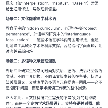
概念（如”interpellation”、”habitus”、”Dasein”）常常
给出通用译法，导致理解偏差。
场景二：文化隐喻与学科术语
教育学中的”hidden curriculum”、心理学中的”object
permanence”、外语学习研究中的”interlanguage
fossilization”——这些术语在学科内有固定译法，但通
用翻译工具缺乏学术语料库支撑，容易给出字面直译，让
读者越看越困惑。
场景三：多语种文献管理混乱
外语专业研究生经常同时面对英语、德语、法语乃至俄语
文献。不同工具切换、不同译文版本散落在各处，标注无
法关联原文，文献库里的多语言元数据也一团乱——这不
是”翻译”问题，而是
学术阅读工作流
的整体崩溃。
正因如此，人文社科研究生需要的不是”更好的翻译软
件”，而是一个
专为学术场景设计、支持多语种对照、能