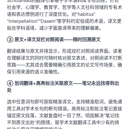
Scholaread的翻译引擎基于学术语料库专项训练，针对
社会学、心理学、教育学、哲学等人文社科领域的专有术
语和表达惯例进行了深度优化。对”habitus”
“interpellation”“Dasein”等学科约定俗成的术语，译文更
贴合学科语境，减少字面直译带来的理解偏差。
③ 原文+译文双栏对照阅读——随时回溯原文
翻译结果与原文并排显示，形成双栏对照阅读界面。读者
在理解译文的同时可随时核对原文表述，对照阅读不打断
思路——尤其适合需要精确引用原文的论文写作场景，确
保引用来源的语义准确性。
④ 划词翻译+高亮标注关联原文——笔记永远找得到出
处
选中任意词句即可获取精准译文，支持精准取词，避免通
用工具对学术长句的断句错误。高亮标注和批注笔记直接
锚定原文段落，文献复盘时一目了然，彻底解决”笔记找
不到原文出处”的困境，是学术文献翻译工具中少有的将