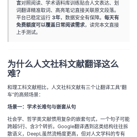
言
对照阅读、学术语料库训练贴合人文表达、划
词翻译精准取词、高亮笔记直接关联原文段落。
平台已稳定运行
3年
，数据安全有保障。
每天有
免费额度可以覆盖日常阅读需求
，读完本文直接
上手测试。
为什么人文社科文献翻译这么
难？
和理工科文献相比，人文社科文献有三个让翻译工具”翻
车”的高频场景：
场景一：学术长难句与嵌套从句
社会学、哲学类文献惯用复杂的嵌套句式，一个句子可能
跨越5行、含3个转折。Google翻译遇到这类结构往往拆
散语义，DeepL虽然流畅度更高，但对人文学科的专有