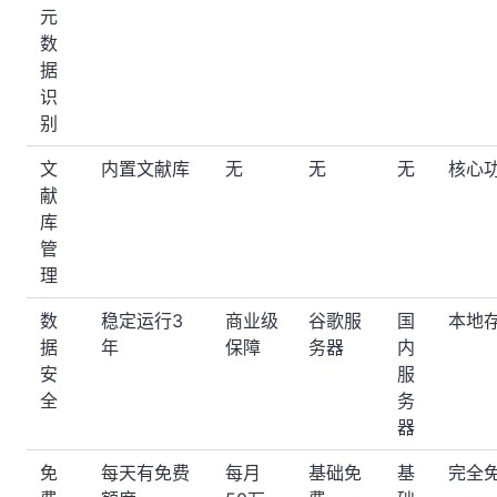
元
数
据
识
别
文
内置文献库
无
无
无
核心
献
库
管
理
数
稳定运行3
商业级
谷歌服
国
本地
据
年
保障
务器
内
安
服
全
务
器
免
每天有免费
每月
基础免
基
完全