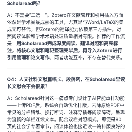
Scholaread吗？
A：不需要”二选一”。Zotero在文献管理和引用插入方面
依然是学术圈最成熟的工具，尤其是与Word/LaTeX的集
成无可替代。但Zotero的翻译能力依赖第三方插件，对
照阅读体验和学术术语处理质量相对有限。推荐的工作流
是：
用Scholaread完成深度阅读、翻译对照和高亮标
注，将核心文献和笔记整理完毕后，再导入Zotero进行
引用管理和论文写作
。两者功能互补，不存在替代关系。
Q4：人文社科文献篇幅长、段落密，在Scholaread里读
长文献会不会很累？
A：Scholaread针对这一痛点专门设计了AI智能重排功能
——上传PDF后，系统会自动优化排版，去除原始PDF中
常见的分栏错乱、换行断词、注释穿插等阅读障碍，呈现
为流畅的单栏连续文本。配合双栏对照模式，即便是80
页的社会学专著章节，阅读体验也接近读一篇排版良好的