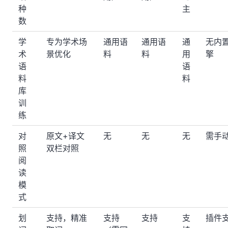
种
主
数
学
专为学术场
通用语
通用语
通
无内
术
景优化
料
料
用
擎
语
语
料
料
库
训
练
对
原文+译文
无
无
无
需手
照
双栏对照
阅
读
模
式
划
支持，精准
支持
支持
支
插件