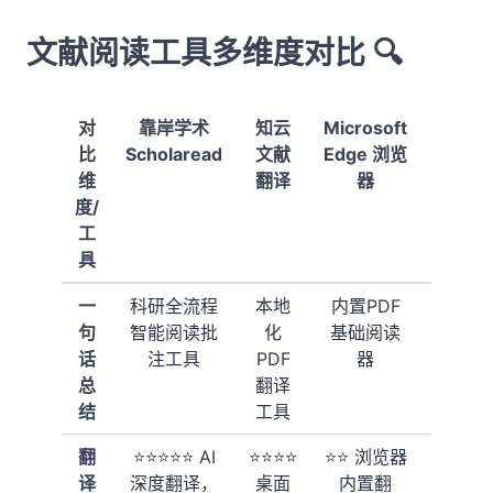
文献阅读工具多维度对比 🔍
对
靠岸学术
知云
Microsoft
Zotero
比
Scholaread
文献
Edge 浏览
PDF 阅
维
翻译
器
读器
度/
工
具
一
科研全流程
本地
内置PDF
文献管
句
智能阅读批
化
基础阅读
理集成
话
注工具
PDF
器
阅读器
总
翻译
结
工具
翻
⭐⭐⭐⭐⭐ AI
⭐⭐⭐⭐
⭐⭐ 浏览器
⭐⭐⭐ 依
译
深度翻译，
桌面
内置翻
赖外部