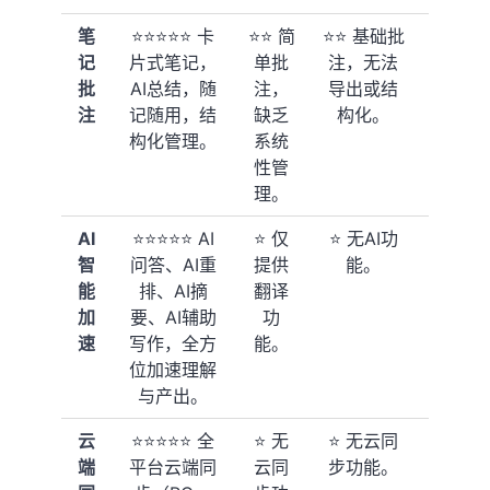
笔
⭐⭐⭐⭐⭐ 卡
⭐⭐ 简
⭐⭐ 基础批
⭐⭐⭐⭐
记
片式笔记，
单批
注，无法
支持笔
批
AI总结，随
注，
导出或结
记，但
注
记随用，结
缺乏
构化。
偏向于
构化管理。
系统
文本批
性管
注。
理。
AI
⭐⭐⭐⭐⭐ AI
⭐ 仅
⭐ 无AI功
⭐ 无AI
智
问答、AI重
提供
能。
功能。
能
排、AI摘
翻译
加
要、AI辅助
功
速
写作，全方
能。
位加速理解
与产出。
云
⭐⭐⭐⭐⭐ 全
⭐ 无
⭐ 无云同
⭐⭐⭐ 本
端
平台云端同
云同
步功能。
地同步