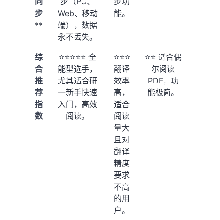
同
步（PC、
步功
为主，
步
Web、移动
能。
部分功
**
端），数据
能支持
永不丢失。
SaaS。
综
⭐️⭐️⭐️⭐️⭐️ 全
⭐️⭐️⭐️
⭐️⭐️ 适合偶
⭐️⭐️⭐️⭐️
合
能型选手，
翻译
尔阅读
有
推
尤其适合研
效率
PDF，功
Zotero
荐
一新手快速
高，
能极简。
信仰
指
入门，高效
适合
者，对
数
阅读。
阅读
文献管
量大
理有强
且对
需求的
翻译
用户。
精度
要求
不高
的用
户。