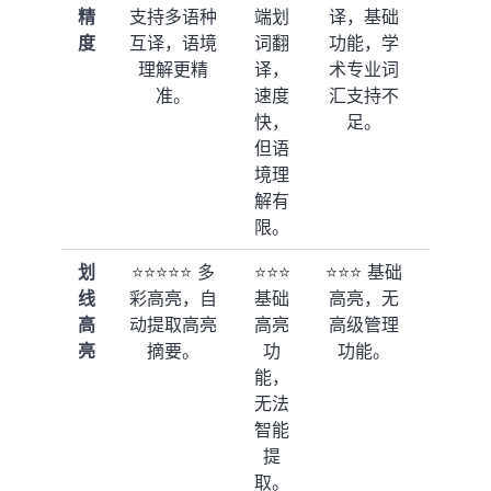
精
支持多语种
端划
译，基础
翻译插
度
互译，语境
词翻
功能，学
件，效
理解更精
译，
术专业词
果受插
准。
速度
汇支持不
件质量
快，
足。
影响。
但语
境理
解有
限。
划
⭐⭐⭐⭐⭐ 多
⭐⭐⭐
⭐⭐⭐ 基础
⭐⭐⭐⭐
线
彩高亮，自
基础
高亮，无
支持高
高
动提取高亮
高亮
高级管理
亮，但
亮
摘要。
功
功能。
缺少深
能，
度整
无法
合。
智能
提
取。