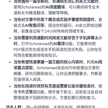
当你遇到一篇全新的、充满陌生词汇的英文文献时
，
使用Scholaread的
AI深度翻译
，可以瞬间将专业术
语和长句精准翻译，理解零障碍。
当你对文章中的某个概念或实验步骤感到困惑时
，直
接点击
AI智能问答
，提出你的疑问，AI会立即给出解
释，就像身边有个24小时待命的领域专家。
当你需要利用通勤时间阅读文献却苦于手机屏幕太小
时
，打开Scholaread的
AI重排
功能，它能帮你把
PDF版式优化成适合手机阅读的流式布局，让你在任
何场合都能高效吸收知识。
当你希望快速掌握一篇文献的核心内容时
，利用
AI阅
读重点提取
，Scholaread会自动为你梳理出文章的
摘要、研究问题和结论，让你迅速把握要点，判断是
否值得深入阅读。
当你在阅读时突然有灵感或需要记录关键信息时
，使
用
卡片式笔记
功能，随手做下批注，这些批注会自动
整理成易于回顾的知识点，方便后期引用和复习。
适合人群：
研一科研萌新、大学生科创、硕博研究生、