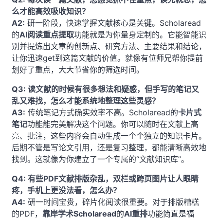
么才能高效吸收知识？
A2:
研一阶段，快速掌握文献核心是关键。Scholaread
的
AI阅读重点提取
功能就是为你量身定制的。它能智能识
别并提炼出文章的创新点、研究方法、主要结果和结论，
让你迅速get到这篇文献的价值。就像有位师兄帮你提前
划好了重点，大大节省你的筛选时间。
Q3: 读文献的时候有很多想法和疑惑，但手写的笔记又
乱又难找，怎么才能系统地整理这些灵感？
A3:
传统笔记方式确实效率不高。Scholaread的
卡片式
笔记
功能能完美解决这个问题。你可以随时在文献上高
亮、批注，这些内容会自动生成一个个独立的知识卡片。
后期不管是写论文引用，还是复习整理，都能清晰高效地
找到。这就像为你建立了一个专属的“文献知识库”。
Q4: 有些PDF文献排版杂乱，双栏或跨页图片让人眼睛
疼，手机上更没法看，怎么办？
A4:
研一时间宝贵，碎片化阅读很重要。对于排版糟糕
的PDF，
靠岸学术Scholaread
的
AI重排
功能简直是福