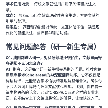
学术使用场景：
传统文献管理用户用来阅读和批注文
献。
优点：
与Endnote文献管理软件高度集成，方便文献的
引用与整理。
局限性：
界面和功能相对传统，交互体验不佳，缺乏现
代化的智能批注、翻译和AI辅助功能。
常见问题解答（研一新生专属）
Q1: 我刚刚进入研一，对科研领域还很陌生，文献里面好
多词都不认识怎么办？
A1:
别急，这是每个研一新生都会遇到的问题。推荐你使
用
靠岸学术Scholaread
的
AI深度翻译
功能。它不仅仅是
词语翻译，更能结合学术语境精准理解整句含义，确保你
不会因为词汇障碍而误读文献核心思想。比如，你在看一
篇生物医药的论文，遇到“CRISPR/Cas9”这样的专业术
语，它能结合上下文给出最恰当的解释，让你快速入门。
Q2: 每次读一篇文献，总感觉抓不住重点，读完就忘，怎