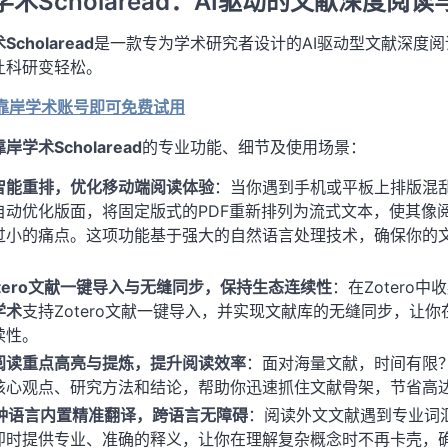
学术Scholaread：AI驱动的文献深度阅
cholaread
是一款专为学术研究者设计的AI驱动型文献深度
让科研变轻松。
册靠岸学术账号即可免费试用
靠岸学术Scholaread
的专业功能、细节及使用场景：
I智能重排，优化移动端阅读体验
：当你遇到手机或平板上排版混乱
自动优化版面，将固定版式的PDF重新排列为流式文本，使其像
过小的痛点。这项功能基于强大的自然语言处理技术，确保你的
。
otero文献一键导入与无缝同步，保持生态连续性
：在Zoter
学术
支持Zotero文献一键导入，并实现文献库的无缝同步，让
续性。
I阅读重点高亮与提炼，提升阅读效率
：面对海量文献，时间有限
核心观点、研究方法和结论，帮助你迅速抓住文献骨架，节省高达
7种语言内置精准翻译，跨语言无障碍
：阅读外文文献遇到专业词
即时提供专业、准确的释义，让你在理解复杂概念时不再卡壳，