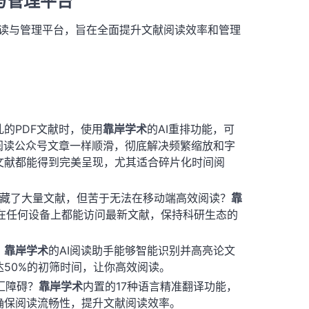
读与管理平台
阅读与管理平台，旨在全面提升文献阅读效率和管理
的PDF文献时，使用
靠岸学术
的AI重排功能，可
阅读公众号文章一样顺滑，彻底解决频繁缩放和字
文献都能得到完美呈现，尤其适合碎片化时间阅
o中收藏了大量文献，但苦于无法在移动端高效阅读？
靠
你在任何设备上都能访问最新文献，保持科研生态的
？
靠岸学术
的AI阅读助手能够智能识别并高亮论文
50%的初筛时间，让你高效阅读。
汇障碍？
靠岸学术
内置的17种语言精准翻译功能，
确保阅读流畅性，提升文献阅读效率。