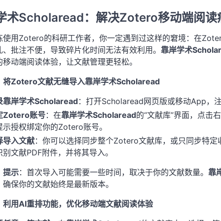
术Scholaread：解决Zotero移动端
使用Zotero的科研工作者，你一定遇到过这样的窘境：在Zo
乱、批注不便，导致碎片化时间无法有效利用。
靠岸学术Scholar
的移动端阅读体验，让文献管理更轻松。
将Zotero文献无缝导入靠岸学术Scholaread
靠岸学术Scholaread
：打开Scholaread网页版或移动App
Zotero账号
：在
靠岸学术Scholaread
的“文献库”界面，点击右
提示授权绑定你的Zotero账号。
择导入文献
：你可以选择同步整个Zotero文献库，或只同步特定
识别文献PDF附件，并将其导入。
提示
：首次导入可能需要一些时间，取决于你的文献数量。
靠岸
确保你的文献始终是最新版本。
：利用AI重排功能，优化移动端文献阅读体验