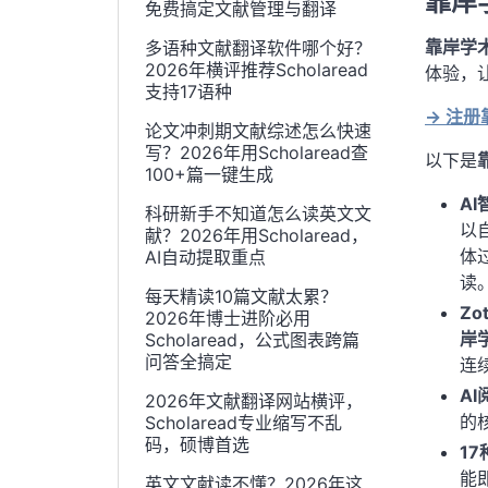
靠岸
免费搞定文献管理与翻译
靠岸学术S
多语种文献翻译软件哪个好？
2026年横评推荐Scholaread
体验，
支持17语种
→ 注
论文冲刺期文献综述怎么快速
写？2026年用Scholaread查
以下是
100+篇一键生成
A
科研新手不知道怎么读英文文
以
献？2026年用Scholaread，
体
AI自动提取重点
读
每天精读10篇文献太累？
Z
2026年博士进阶必用
岸
Scholaread，公式图表跨篇
问答全搞定
连
A
2026年文献翻译网站横评，
的
Scholaread专业缩写不乱
码，硕博首选
1
能
英文文献读不懂？2026年这