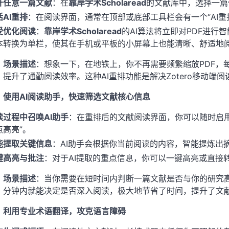
开任意一篇文献
：在
靠岸学术Scholaread
的文献库中，选择一篇
活AI重排
：在阅读界面，通常在顶部或底部工具栏会有一个“AI重
受优化阅读
：
靠岸学术Scholaread
的AI算法将立即对PDF进
本转换为单栏，使其在手机或平板的小屏幕上也能清晰、舒适地
场景描述
：想象一下，在地铁上，你不再需要频繁缩放PDF，
提升了通勤阅读效率。这种AI重排功能是解决Zotero移动端
：使用AI阅读助手，快速筛选文献核心信息
读过程中召唤AI助手
：在重排后的文献阅读界面，你可以随时启
点高亮”。
能提取关键信息
：AI助手会根据你当前阅读的内容，智能提炼出
键高亮与批注
：对于AI提取的重点信息，你可以一键高亮或直接
场景描述
：当你需要在短时间内判断一篇文献是否与你的研究高
分钟内就能决定是否深入阅读，极大地节省了时间，提升了文
：利用专业术语翻译，攻克语言障碍