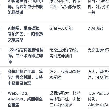
端
AI智能重排，适应小
原生体验差，排版
优秀，但缺乏
体
屏，阅读如电子书般
混乱，需频繁缩放
排，对复杂P
流畅舒适
一般
助
AI摘要、重点提取、
无原生AI功能
无AI功能
智能问答，一眼看透
文献骨架
言
17种语言内置精准翻
无原生翻译功能，
无原生翻译
译，专业术语即点即
需浏览器插件
译
批
多样化批注工具，笔
强大，但移动端体
强大，思维
管
记与原文关联，支持
验受限
注，可视化
多级目录管理
台
Web、iOS、
桌面端强大，移动
iOS/iPadO
Android、桌面端全
端体验不佳，需第
优秀，
面覆盖
三方App弥补
Windows/A