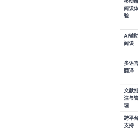
移动
阅读
验
AI辅
阅读
多语
翻译
文献
注与
理
跨平
支持