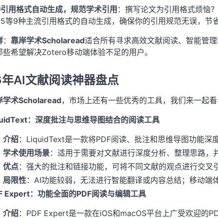
种引用格式自动生成，规范学术引用
：撰写论文为引用格式烦恼
015等9种主流引用格式的自动生成，确保你的引用规范无误，节
群
：
靠岸学术Scholaread
适合所有寻求高效文献阅读、智能管理
些希望解决Zotero移动端体验不足的用户。
26年AI文献阅读神器盘点
学术Scholaread
，市场上还有一些优秀的工具，我们来一起看
iquidText：深度批注与思维导图结合的阅读工具
介绍
：LiquidText是一款将PDF阅读、批注和思维导图功能
学术使用场景
：适用于需要对文献进行深度分析、整理思路，
优点
：强大的批注和链接功能，可将不同文献的观点进行交叉
局限性
：AI功能较弱，无法进行智能翻译或内容总结；移动端体
F Expert：功能全面的PDF阅读与编辑工具
介绍
：PDF Expert是一款在iOS和macOS平台上广受欢迎