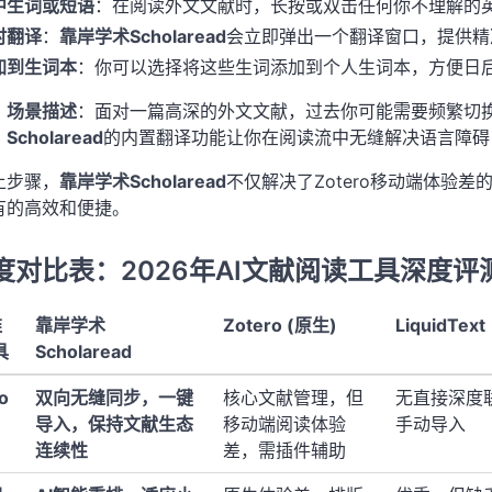
中生词或短语
：在阅读外文文献时，长按或双击任何你不理解的
时翻译
：
靠岸学术Scholaread
会立即弹出一个翻译窗口，提供精
加到生词本
：你可以选择将这些生词添加到个人生词本，方便日
场景描述
：面对一篇高深的外文文献，过去你可能需要频繁切换
Scholaread
的内置翻译功能让你在阅读流中无缝解决语言障碍
上步骤，
靠岸学术Scholaread
不仅解决了Zotero移动端体验
有的高效和便捷。
度对比表：2026年AI文献阅读工具深度评
维
靠岸学术
Zotero (原生)
LiquidText
具
Scholaread
o
双向无缝同步，一键
核心文献管理，但
无直接深度
导入，保持文献生态
移动端阅读体验
手动导入
连续性
差，需插件辅助