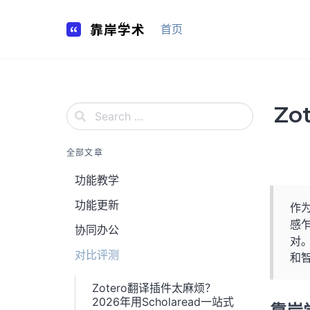
Skip
to
首页
content
Z
全部文章
功能教学
功能更新
作
感
协同办公
对。
对比评测
和
Zotero翻译插件太麻烦？
2026年用Scholaread一站式