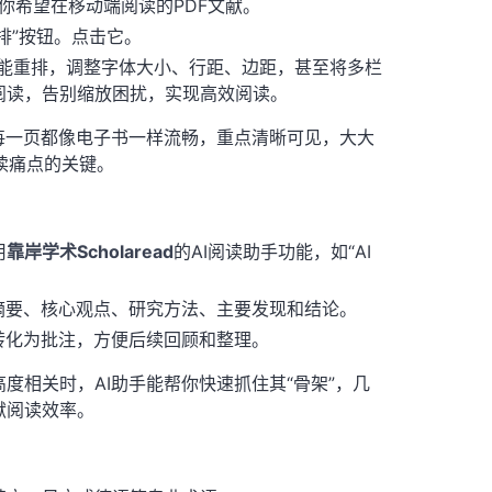
你希望在移动端阅读的PDF文献。
排”按钮。点击它。
行智能重排，调整字体大小、行距、边距，甚至将多栏
阅读，告别缩放困扰，实现高效阅读。
每一页都像电子书一样流畅，重点清晰可见，大大
阅读痛点的关键。
用
靠岸学术Scholaread
的AI阅读助手功能，如“AI
摘要、核心观点、研究方法、主要发现和结论。
转化为批注，方便后续回顾和整理。
度相关时，AI助手能帮你快速抓住其“骨架”，几
献阅读效率。