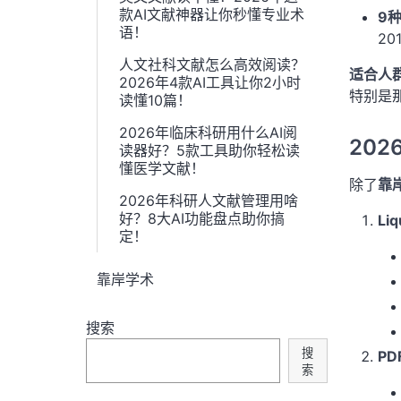
款AI文献神器让你秒懂专业术
9
语！
2
人文社科文献怎么高效阅读？
适合人
2026年4款AI工具让你2小时
特别是那
读懂10篇！
2026年临床科研用什么AI阅
20
读器好？5款工具助你轻松读
懂医学文献！
除了
靠岸
2026年科研人文献管理用啥
好？8大AI功能盘点助你搞
L
定！
靠岸学术
搜索
搜
PD
索