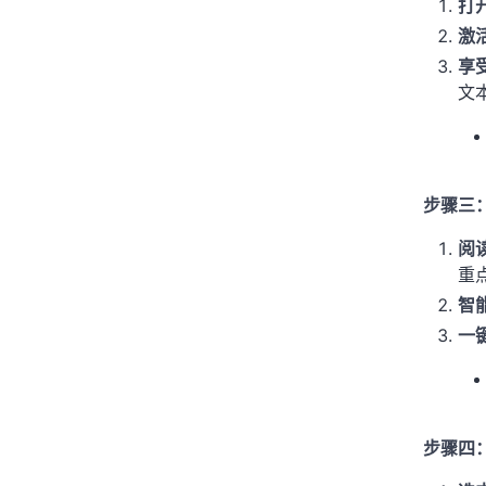
打
激
享
文
步骤三
阅
重
智
一
步骤四