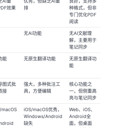
AI重
优秀，但缺乏AI重
良好，支持多
DF效果
排
种格式，但非
专门优化PDF
阅读
无AI功能
无AI文献理
解，主要用于
笔记同步
功能
无原生翻译功能
无原生翻译功
能
导图式批
强大，多种批注工
核心功能之
链接
具，方便编辑
一，但侧重高
亮与笔记同步
S/macOS
iOS/macOS优秀，
Web、iOS、
Windows/Android
Android全
ndroid
缺失
面，但桌面