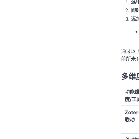
选
即
添
通过以
前所未
多维
功能
度/工
Zoter
联动